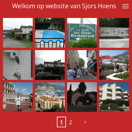
Welkom op website van Sjors Hoens
Ga
direct
naar
de
hoofdinhoud
1
2